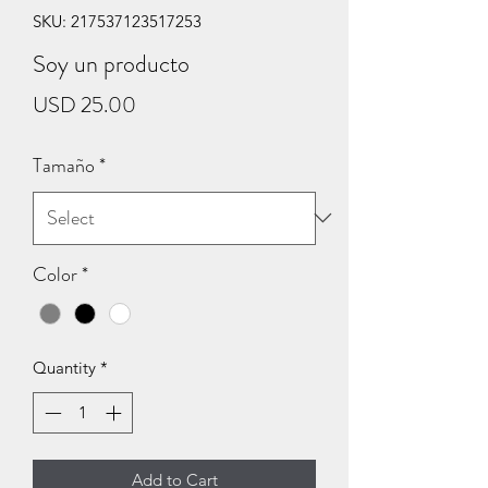
SKU: 217537123517253
Soy un producto
Price
USD 25.00
Tamaño
*
Color
*
Quantity
*
Add to Cart